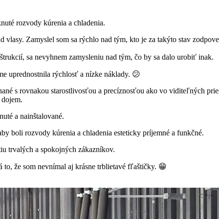
nuté rozvody kúrenia a chladenia.
d vlasy. Zamyslel som sa rýchlo nad tým, kto je za takýto stav zodpo
trukcií, sa nevyhnem zamysleniu nad tým, čo by sa dalo urobiť inak.
jme uprednostnila rýchlosť a nízke náklady. 😕
né s rovnakou starostlivosťou a precíznosťou ako vo viditeľných pries
 dojem.
nuté a nainštalované.
by boli rozvody kúrenia a chladenia esteticky príjemné a funkčné.
iu trvalých a spokojných zákazníkov.
to, že som nevnímal aj krásne trblietavé fľaštičky. 😁