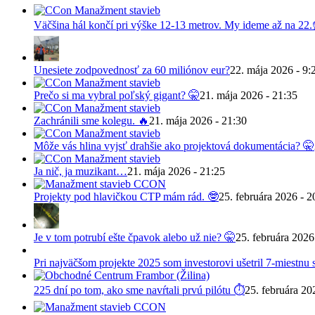
Väčšina hál končí pri výške 12-13 metrov. My ideme až na 22.
Unesiete zodpovednosť za 60 miliónov eur?
22. mája 2026 - 9:
Prečo si ma vybral poľský gigant? 🤫
21. mája 2026 - 21:35
Zachránili sme kolegu. 🔥
21. mája 2026 - 21:30
Môže vás hlina vyjsť drahšie ako projektová dokumentácia? 🤫
Ja nič, ja muzikant…
21. mája 2026 - 21:25
Projekty pod hlavičkou CTP mám rád. 🤓
25. februára 2026 - 2
Je v tom potrubí ešte čpavok alebo už nie? 🤫
25. februára 2026
Pri najväčšom projekte 2025 som investorovi ušetril 7-miestnu
225 dní po tom, ako sme navŕtali prvú pilótu ⏱️
25. februára 20