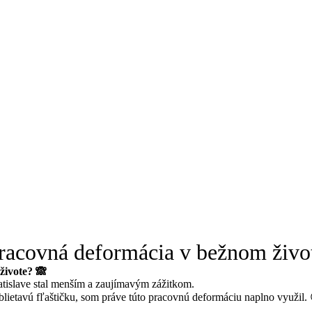
racovná deformácia v bežnom živo
živote? 🙈
tislave stal menším a zaujímavým zážitkom.
lietavú fľaštičku, som práve túto pracovnú deformáciu naplno využil.