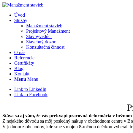
Úvod
Služby
Manažment stavieb
Projektový Manažment
Stavbyvedúci
Stavebný dozor
Konzultačná činnosť
O nás
Referencie
Certifikáty
Blog
Kontakt
Menu
Menu
Link to LinkedIn
Link to Facebook
P
Stáva sa aj vám, že vás prekvapí pracovná deformácia v bežnom 
Z nejakého dôvodu sa môj posledný nákup v obchodnom centre v Bra
V jednom z obchodov, kde sme s mojou 8-ročnou dcérkou vyberali trb