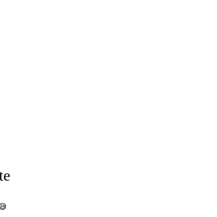
te
 😅