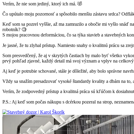
Verím, že nie som jediný, ktorý ich má. 🤣
Čo upútalo moju pozornosť a spôsobilo menšiu zástavu srdca? Odflák
Keď som sa pozrel vyššie, až ma zamrazilo a obočie mi vyšlo snáď na
robotník? 🧐
S mojou pracovnou deformáciou, čo sa týka stavieb a stavebných konš
Je jasné, že tu zlyhal prístup. Namiesto snahy o kvalitnú prácu sa zre
Som presvedčený, že aj v skrytých častiach by malo byť všetko vykona
prvý pohľad zjavné, každý detail má svoj význam a vplyv na celkový
Aj keď je potrubie schované, stále je dôležité, aby bolo správne navrh
Vždy sa snažím presadzovať vysoké štandardy kvality a dbám na to, a
Verím, že zodpovedný prístup a kvalitná práca sú kľúčom k dosiahnut
P.S.: Aj keď som počas nákupu s dcérkou pozeral na strop, neznamená 