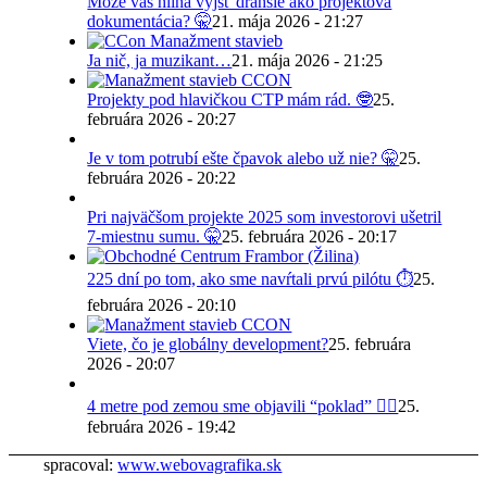
Môže vás hlina vyjsť drahšie ako projektová
dokumentácia? 🤫
21. mája 2026 - 21:27
Ja nič, ja muzikant…
21. mája 2026 - 21:25
Projekty pod hlavičkou CTP mám rád. 🤓
25.
februára 2026 - 20:27
Je v tom potrubí ešte čpavok alebo už nie? 🤫
25.
februára 2026 - 20:22
Pri najväčšom projekte 2025 som investorovi ušetril
7-miestnu sumu. 🤫
25. februára 2026 - 20:17
225 dní po tom, ako sme navŕtali prvú pilótu ⏱️
25.
februára 2026 - 20:10
Viete, čo je globálny development?
25. februára
2026 - 20:07
4 metre pod zemou sme objavili “poklad” 😵‍💫
25.
februára 2026 - 19:42
spracoval:
www.webovagrafika.sk