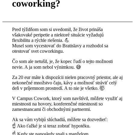
coworking?
Pred týždňom som si uvedomil, že život prináša
všakovaké peripetie a niektoré situácie vyžadujú
flexibilitu a rýchle riešenia. 💪
Musel som vycestovať do Bratislavy a rozhodol sa
otestovať svet coworkingu.
Čo som ale netušil, je, že kopec ľudí o tejto možnosti
nevie. A ja som nebol výnimkou. 😅
Za 20 eur máte k dispozícii nielen pracovný priestor, ale aj
nekonečné množstvo čaju, kávy a možnosť stráviť celý
deň v príjemnom prostredí. A to nie je všetko. 🤯
V Campus Cowork, ktorý som navštívil, môžete využiť aj
miestnosti na hovory, konferenčné miestnosti so
zamestnancami či obchodnými partnermi.
Ak sa vám vybijú slúchadlá, môžete sa dozvedieť:
☝️ Ako ťažké je si teraz zobrať hypotéku.
☝️ Kedy ste naposledy spali s manželom.