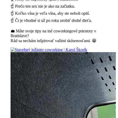
☝️ Prečo ten sex nie je ako na začiatku.
☝️ Koľko vína je veľa vína, aby ste neboli opití.
☝️ Či je vhodné si už po roku urobiť druhé dieťa.
💼 Máte svoje tipy na iné coworkingové priestory v
Bratislave?
Rád sa nechám inšpirovať vašimi skúsenosťami. 😁