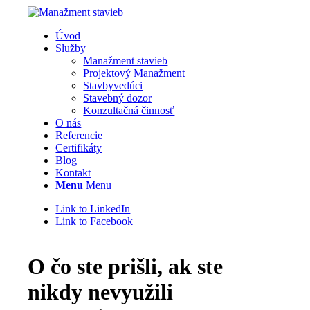
Úvod
Služby
Manažment stavieb
Projektový Manažment
Stavbyvedúci
Stavebný dozor
Konzultačná činnosť
O nás
Referencie
Certifikáty
Blog
Kontakt
Menu
Menu
Link to LinkedIn
Link to Facebook
O čo ste prišli, ak ste
nikdy nevyužili