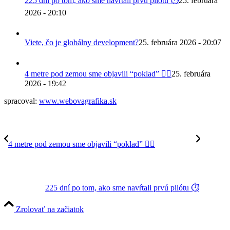
225 dní po tom, ako sme navŕtali prvú pilótu ⏱️
25. februára
2026 - 20:10
Viete, čo je globálny development?
25. februára 2026 - 20:07
4 metre pod zemou sme objavili “poklad” 😵‍💫
25. februára
2026 - 19:42
spracoval:
www.webovagrafika.sk
4 metre pod zemou sme objavili “poklad” 😵‍💫
225 dní po tom, ako sme navŕtali prvú pilótu ⏱️
Zrolovať na začiatok