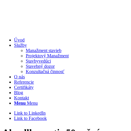
Úvod
Služby
Manažment stavieb
Projektový Manažment
Stavbyvedúci
Stavebný dozor
Konzultačná činnosť
O nás
Referencie
Certifikáty
Blog
Kontakt
Menu
Menu
Link to LinkedIn
Link to Facebook