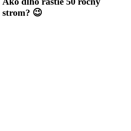
Ako dlho rastie 50 ročný
strom? 😉