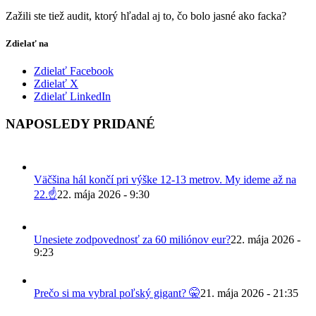
Zažili ste tiež audit, ktorý hľadal aj to, čo bolo jasné ako facka?
Zdielať na
Zdielať Facebook
Zdielať X
Zdielať LinkedIn
NAPOSLEDY PRIDANÉ
Väčšina hál končí pri výške 12-13 metrov. My ideme až na
22.☝️
22. mája 2026 - 9:30
Unesiete zodpovednosť za 60 miliónov eur?
22. mája 2026 -
9:23
Prečo si ma vybral poľský gigant? 🤫
21. mája 2026 - 21:35