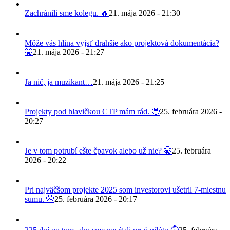
Zachránili sme kolegu. 🔥
21. mája 2026 - 21:30
Môže vás hlina vyjsť drahšie ako projektová dokumentácia?
🤫
21. mája 2026 - 21:27
Ja nič, ja muzikant…
21. mája 2026 - 21:25
Projekty pod hlavičkou CTP mám rád. 🤓
25. februára 2026 -
20:27
Je v tom potrubí ešte čpavok alebo už nie? 🤫
25. februára
2026 - 20:22
Pri najväčšom projekte 2025 som investorovi ušetril 7-miestnu
sumu. 🤫
25. februára 2026 - 20:17