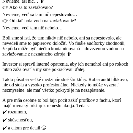
Nevieme, asi nič… 🤷
👉 Ako sa to zavlažovalo?
Nevieme, veď sa tam nič nepestovalo…
👉 Odkiaľ bola voda na zavlažovanie?
Nevieme, veď tam nič nebolo…
Boli sme si istí, že tam nikdy nič nebolo, ani sa nepestovolo, ale
nevedeli sme to papierovo doložiť. Vo finále audítorky zhodnotili,
že pôda môže byť niečím kontaminovaná – dovezenou vodou na
zavlažovanie z neznámeho zdroja 🤷
Investor si spravil interné opatrenia, aby ich nemohol ani po rokoch
nikto zažalovať a my sme pokračovali ďalej.
Takto pôsobia veľké medzinárodné štruktúry. Robia audit hĺbkovo,
nie od stola a vysoko profesionálne. Niekedy to môže vyzerať
nezmyselne, ale mať všetko pokryté je na nezaplatenie.
A pre mňa osobne to bol fajn pocit zažiť profíkov z fachu, ktorí
majú rovnaký prístup k remeslu ako ja. Teda s:
✔️ rozumom,
✔️ skúsenosťou,
✔️ a citom pre detail 🙂