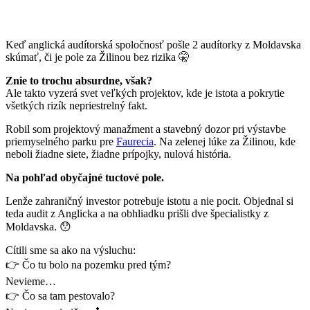
Keď anglická audítorská spoločnosť pošle 2 audítorky z Moldavska
skúmať, či je pole za Žilinou bez rizika 🤫
Znie to trochu absurdne, však?
Ale takto vyzerá svet veľkých projektov, kde je istota a pokrytie
všetkých rizík nepriestrelný fakt.
Robil som projektový manažment a stavebný dozor pri výstavbe
priemyselného parku pre
Faurecia
. Na zelenej lúke za Žilinou, kde
neboli žiadne siete, žiadne prípojky, nulová história.
Na pohľad obyčajné tuctové pole.
Lenže zahraničný investor potrebuje istotu a nie pocit. Objednal si
teda audit z Anglicka a na obhliadku prišli dve špecialistky z
Moldavska. 😯
Cítili sme sa ako na výsluchu:
👉 Čo tu bolo na pozemku pred tým?
Nevieme…
👉 Čo sa tam pestovalo?