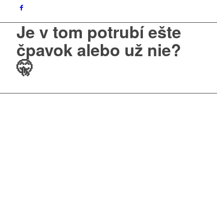
Je v tom potrubí ešte
čpavok alebo už nie?
🤫