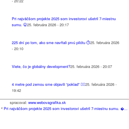
- 20:22
Pri najväčšom projekte 2025 som investorovi ušetril 7-miestnu
sumu. 🤫
25. februára 2026 - 20:17
225 dní po tom, ako sme navŕtali prvú pilótu ⏱️
25. februára 2026
- 20:10
Viete, čo je globálny development?
25. februára 2026 - 20:07
4 metre pod zemou sme objavili “poklad” 😵‍💫
25. februára 2026 -
19:42
spracoval:
www.webovagrafika.sk
Pri najväčšom projekte 2025 som investorovi ušetril 7-miestnu sumu. �...