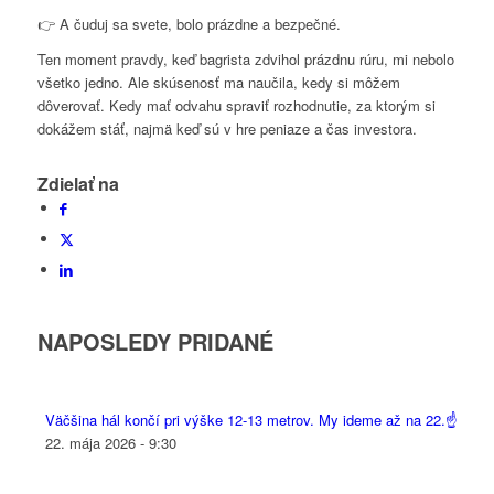
👉 A čuduj sa svete, bolo prázdne a bezpečné.
Ten moment pravdy, keď bagrista zdvihol prázdnu rúru, mi nebolo
všetko jedno. Ale skúsenosť ma naučila, kedy si môžem
dôverovať. Kedy mať odvahu spraviť rozhodnutie, za ktorým si
dokážem stáť, najmä keď sú v hre peniaze a čas investora.
Zdielať na
NAPOSLEDY PRIDANÉ
Väčšina hál končí pri výške 12-13 metrov. My ideme až na 22.☝️
22. mája 2026 - 9:30