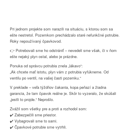
Pri jednom projekte som narazili na situáciu, s ktorou som sa
ešte nestretol. Pozemkom prechádzalo staré nefunkčné potrubie.
Roky nepoužívaný čpavkovod.
👉 Potrebovali sme ho odstrániť – nevedeli sme však, či v ňom
ešte nejaký plyn ostal, alebo je prázdne.
Ponuka od správcu potrubia znela „lákavo“:
„Ak chcete mať istotu, plyn vám z potrubia vyfúkneme. Od
ventilu po ventil, na vašej časti pozemku.“
V preklade – veľa týždňov čakania, kopa peňazí a žiadna
garancia, že tam čpavok reálne je. Skôr to vyzeralo, že skúšali
„jestli to projde.“ Neprošlo.
Zvážil som všetky pre a proti a rozhodol som:
✔️ Zabezpečili sme priestor.
✔️ Vybagrovali sme to sami.
✔️ Čpavkové potrubie sme vytrhli.