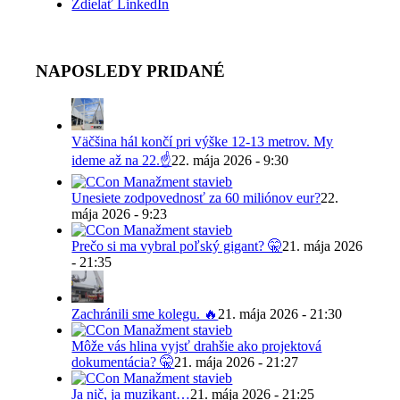
Zdielať LinkedIn
NAPOSLEDY PRIDANÉ
Väčšina hál končí pri výške 12-13 metrov. My
ideme až na 22.☝️
22. mája 2026 - 9:30
Unesiete zodpovednosť za 60 miliónov eur?
22.
mája 2026 - 9:23
Prečo si ma vybral poľský gigant? 🤫
21. mája 2026
- 21:35
Zachránili sme kolegu. 🔥
21. mája 2026 - 21:30
Môže vás hlina vyjsť drahšie ako projektová
dokumentácia? 🤫
21. mája 2026 - 21:27
Ja nič, ja muzikant…
21. mája 2026 - 21:25