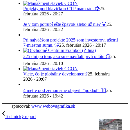
Projekty pod hlavičkou CTP mám rád. 🤓
25.
februára 2026 - 20:27
Je v tom potrubí ešte čpavok alebo už nie? 🤫
25.
februára 2026 - 20:22
Pri najväčšom projekte 2025 som investorovi ušetril
7-miestnu sumu. 🤫
25. februára 2026 - 20:17
225 dní po tom, ako sme navŕtali prvú pilótu ⏱️
25.
februára 2026 - 20:10
Viete, čo je globálny development?
25. februára
2026 - 20:07
4 metre pod zemou sme objavili “poklad” 😵‍💫
25.
februára 2026 - 19:42
spracoval:
www.webovagrafika.sk
Technický report