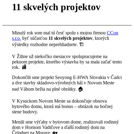
11 skvelých projektov
Minulý rok som mal tú česť spolu s mojou firmou
CCon
s.r.o.
byť súčasťou
11 skvelých projektov
, ktorých
výsledky rozhodne neprehliadnete. 🏗
V Žiline už niekoľko mesiacov spolupracujeme na
peknom projekte, ktorého výstavba by sa mala začať tento
rok. 🏬
Dokončili sme projekt Seoyong E-HWA Slovakia v Čadci
a dve stavby skladovo-výrobných hál v Novom Meste
nad Váhom bežia na plné obrátky. 🏠
V Kysuckom Novom Meste sa dokončuje obnova
bytového domu, ktorá má bonus – obrázok na bočnej
stene budovy.
Menili sme výťahy v bytovom dome, realizovali rodinný
dom v Hornom Vadičove a ďalší rodinný dom na
Čeladnej na Morave. 🏡