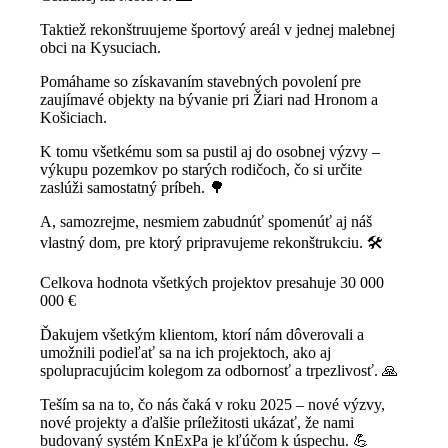
Taktiež rekonštruujeme športový areál v jednej malebnej
obci na Kysuciach.
Pomáhame so získavaním stavebných povolení pre
zaujímavé objekty na bývanie pri Žiari nad Hronom a
Košiciach.
K tomu všetkému som sa pustil aj do osobnej výzvy –
výkupu pozemkov po starých rodičoch, čo si určite
zaslúži samostatný príbeh. 🌳
A, samozrejme, nesmiem zabudnúť spomenúť aj náš
vlastný dom, pre ktorý pripravujeme rekonštrukciu. 🛠
Celkova hodnota všetkých projektov presahuje 30 000
000 €
Ďakujem všetkým klientom, ktorí nám dôverovali a
umožnili podieľať sa na ich projektoch, ako aj
spolupracujúcim kolegom za odbornosť a trpezlivosť. 🙏
Teším sa na to, čo nás čaká v roku 2025 – nové výzvy,
nové projekty a ďalšie príležitosti ukázať, že nami
budovaný systém KnExPa je kľúčom k úspechu. 💪