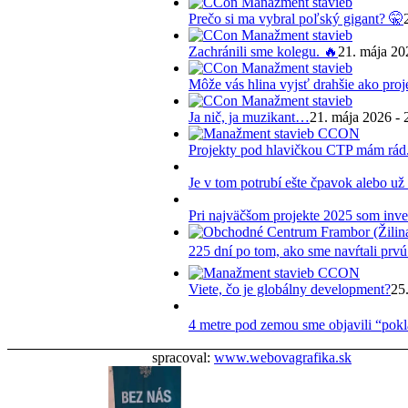
Prečo si ma vybral poľský gigant? 🤫
Zachránili sme kolegu. 🔥
21. mája 20
Môže vás hlina vyjsť drahšie ako pro
Ja nič, ja muzikant…
21. mája 2026 - 
Projekty pod hlavičkou CTP mám rád
Je v tom potrubí ešte čpavok alebo už
Pri najväčšom projekte 2025 som inves
225 dní po tom, ako sme navŕtali prvú
Viete, čo je globálny development?
25
4 metre pod zemou sme objavili “pokla
spracoval:
www.webovagrafika.sk