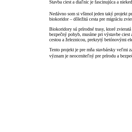
Stavba ciest a diaľnic je fascinujúca a nieke
Nedávno som si všimol jeden taký projekt p
biokoridor – dôležitá cesta pre migráciu zvi
Biokoridory sú prírodné trasy, ktoré zviera
bezpečný pohyb, musíme pri výstavbe ciest a 
cestou a železnicou, prekrytý betónovými el
Tento projekt je pre mňa stavbársky veľmi za
význam je neoceniteľný pre prírodu a bezpečn