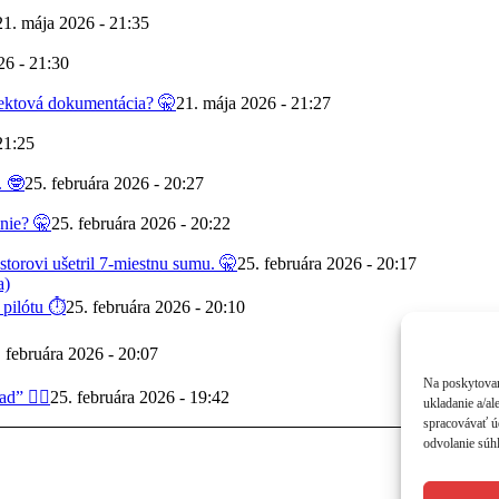
21. mája 2026 - 21:35
26 - 21:30
jektová dokumentácia? 🤫
21. mája 2026 - 21:27
21:25
. 🤓
25. februára 2026 - 20:27
 nie? 🤫
25. februára 2026 - 20:22
torovi ušetril 7-miestnu sumu. 🤫
25. februára 2026 - 20:17
 pilótu ⏱️
25. februára 2026 - 20:10
. februára 2026 - 20:07
Na poskytovan
d” 😵‍💫
25. februára 2026 - 19:42
ukladanie a/al
spracovávať úd
odvolanie súhl