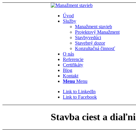
Úvod
Služby
Manažment stavieb
Projektový Manažment
Stavbyvedúci
Stavebný dozor
Konzultačná činnosť
O nás
Referencie
Certifikáty
Blog
Kontakt
Menu
Menu
Link to LinkedIn
Link to Facebook
Stavba ciest a diaľni