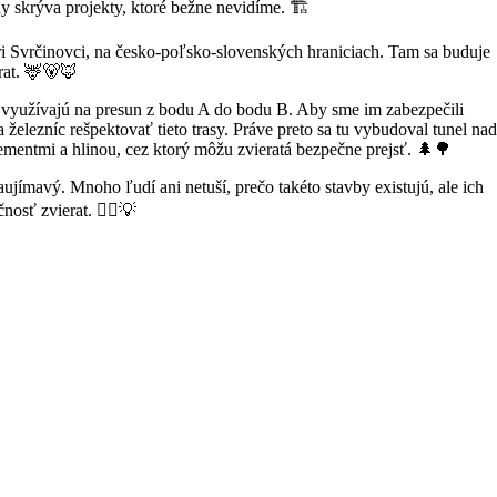
dy skrýva projekty, ktoré bežne nevidíme. 🏗️
ri Svrčinovci, na česko-poľsko-slovenských hraniciach. Tam sa buduje
erat. 🦌🐻🦊
tá využívajú na presun z bodu A do bodu B. Aby sme im zabezpečili
železníc rešpektovať tieto trasy. Práve preto sa tu vybudoval tunel nad
ementmi a hlinou, cez ktorý môžu zvieratá bezpečne prejsť. 🌲🌳
ujímavý. Mnoho ľudí ani netuší, prečo takéto stavby existujú, ale ich
osť zvierat. 👷‍♂️💡