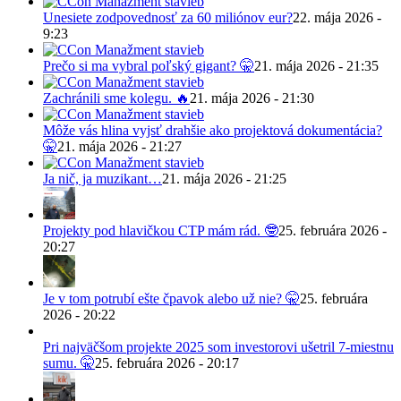
Unesiete zodpovednosť za 60 miliónov eur?
22. mája 2026 -
9:23
Prečo si ma vybral poľský gigant? 🤫
21. mája 2026 - 21:35
Zachránili sme kolegu. 🔥
21. mája 2026 - 21:30
Môže vás hlina vyjsť drahšie ako projektová dokumentácia?
🤫
21. mája 2026 - 21:27
Ja nič, ja muzikant…
21. mája 2026 - 21:25
Projekty pod hlavičkou CTP mám rád. 🤓
25. februára 2026 -
20:27
Je v tom potrubí ešte čpavok alebo už nie? 🤫
25. februára
2026 - 20:22
Pri najväčšom projekte 2025 som investorovi ušetril 7-miestnu
sumu. 🤫
25. februára 2026 - 20:17